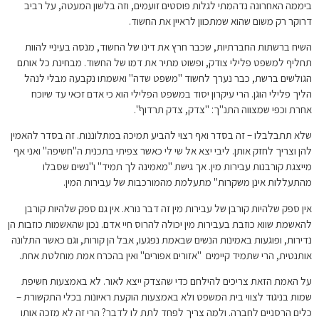
ביממה האחרונה נדהמתי לגלות פוסטים זועמים, וזה בלשון המעטה, על רביב
דרוקר רק משום שהוא שמתכוון לראיין את החשוד.
השיח ברשתות החברתיות, שכבר חרץ את דינו של החשוד, מנסה בעיניי להוות
תחליף למשפט פלילי צודק, ופשוט מתיר את דמו של החשוד. מבחינת כל אותם
הגולשים ברשת, כבר נערך לחשוד "משפט שדה" ואשמתו נקבעה מבלי לנהל
הליך פלילי הוגן. הרי עיקרון יסוד במשפט הפלילי הוא כי אדם זכאי עד שיוכח
אחרת וכפי שמצווה התנ"ך: "צדק, צדק תרדוף".
שלא תתבלבלו – זה בסדר ואף רצוי להביע תמיכה במתלוננות. זה בסדר להאמין
להן וצריך לחזק אותן. ליבי יצא אל שי לי כאשר צפיתי בתכנית ה"חשיפה" ואני אף
מייצגת קורבנות עבירות מין. אך גישת "מאמינה לך תמיד" ו"נשים שסבלו
מהתעללות אינן משקרות" מתעלמת מהמורכבות של עבירות המין.
אין ספק שלהיות קורבן של עבירות מין זה דבר נורא. אין גם ספק שלהיות קורבן
להאשמת שווא כוזבת בעבירות מין יכולה להרוס חיי אדם. נכון שהאשמות כוזבות הן
נדירות, ופוגעות באמינות הנשים שבאמת נפגעו, אבל הן קורות, וגם כאשר התלונה
אותנטית, הרי שתמיד קיימים "אזורים אפורים" ואין בהכרח אמת מוחלטת אחת.
על האמת הזאת צריכים להילחם כדי שהצדק ייצא לאור. לא באמצעות חשיפת
שמות בניגוד לצווי בית המשפט ולא באמצעות הוקעת ראיונות בכלי התקשורת –
כלים הרסניים לחברה. ולמה צריך לפחד לתת לו לדבר? הרי זה לא מזכה אותו