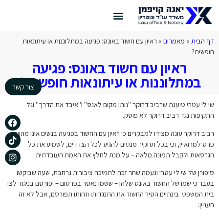
צור קשר
דף הבית
דיני תעבורה
הצלחות המשרד
דף הבית
»
מאמרים
»
ראיון עם חשוד באונס: פגיעה במתלוננות או עיתונאות
חופשית?
ראיון עם חשוד באונס: פגיעה
במתלוננות או עיתונאות חופשית?
צור קשר
שי לי עטרי טוענת שרביב דרוקר "נותן מקום לאנס" ו"איבד את הדרך" וגל
התקיפות נגד רביב דרוקר לא פוסק.
רביב דרוקר עונה מצידו למבקרים כי ראיון עם החשוד בפגיעה בנשים אינו מהווה
פרס למרואיין, וכי בכל תחקיר מנסים להגיע לכל הצדדים, לשמוע את כל
הגרסאות ולקבל תמונה מלאה – על מנת לחלץ את האמת העובדתית.
סיפורן של שי לי עטרי ונעמה שחר זכה לתמיכה ציבורית נרחבת, שעה שביקשו
בעבר כי שמו של החשוד באונס שלהן – ששמו נאסר בפרסום – יפורסם בניגוד לצו
בית המשפט. בינתיים הסיר החשוד את התנגדותו וזהותו תפורסם, אבל לא זה
העניין.