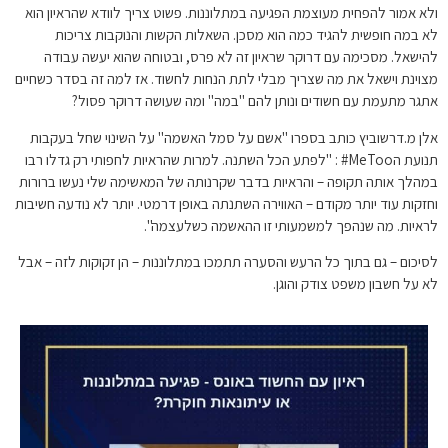
ולא אמור להפחית מעוצמת הפגיעה במתלוננות. פשוט צריך לוודא שהראיון הוא
לא במה חופשית להגיד כמה הוא מסכן. השאלות הקשות והנוקבות צריכות
להישאל. מסכימה עם דרוקר שראיון זה לא פרס, ובטוחה שהוא יעשה עבודה
מצוינת וישאל את מה שצריך מבלי לתת הנחות לחשוד. אז למה זה בסדר כשחיים
אתגר מתעמת עם חשודים ונותן להם "במה" ומה שעושה דרוקר פסול?
אלן מ.דרשוביץ כותב בספרו "אשם על סמל האשמה" על השינוי שחל בעקבות
תנועת הMeToo# : "לפתע הכל השתנה. למרות שהראיות לחפותי רק גדלו רבו
במהלך אותה תקופה – והראיות בדבר שקרנותה של המאשימה שלי נעשו ברורות
וחזקות עוד יותר מקודם – האווירה השתנתה באופן דרמטי. יותר לא נודעה חשיבות
לראיות. מה שנהפך למשמעותי זו ההאשמה כשלעצמה".
לסיכום – גם בתוך כל הרעש והסערה תתמכו במתלוננות – הן זקוקות לזה – אבל
לא על חשבון משפט צודק והוגן.