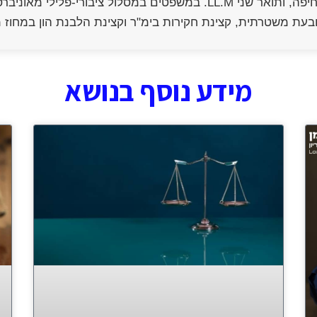
בכלכלה מאוניברסיטת חיפה, ותואר שני LL.M. במשפטים במסלול
בעת משטרתית, קצינת חקירות בימ"ר וקצינת הלבנת הון במחוז
מידע נוסף בנושא