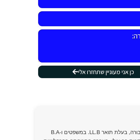
כן אני מעוניין שתחזרו אלי
עו"ד ונוטריון יאנה קויפמן הינה בעלת ניסיון של מעל ל-15 שנים בתחום הפלילי ודיני התעבורה, בעלת תואר LL.B. במשפטים ו-B.A