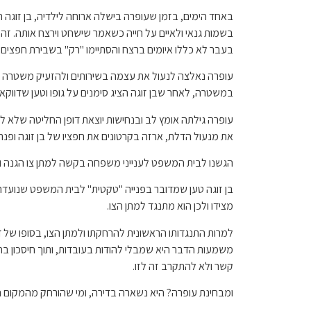
באחד הימים, בזמן שעופרה בישלה ארוחה לילדיה, בן זוגה
בשמות גנאי ולאיים על חייה כשאמר שישחט וירצח אותה. זה
בעבר לא כללו איומים ברצח והסתיימו "רק" בשבירת חפצים.
עופרה נאלצה לנעול את עצמה בשירותים ולהזעיק משטרה
במשטרה, לאחר שבן זוגה הציג סימנים על גופו וטען שדווקא 
עופרה גילתה אומץ לב ובנחישות יוצאת דופן החליטה שלא לה
את מנעול הדלת, ארזה בקרטונים את חפציו של בן זוגה ופנתה 
הגשנו לבית המשפט לענייני משפחה בקשה למתן צו הגנה וה
בן זוגה טען שמדובר בפנייה "טקטית" לבית המשפט שנועדה ל
מצידו ולכן הוא מתנגד למתן הצו.
למרות התנגדותו הראשונית להרחקתו ולמתן הצו, בסופו של דב
משמעות הדבר היא שמבלי להודות בעובדות, ותוך חיסכון בח
קשר ולא להתקרב זה לזו.
ומבחינת עופרה? היא נשארה בדירה, ומי שהורחק מהמקום הי