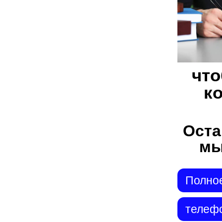
что
к
Оста
мы