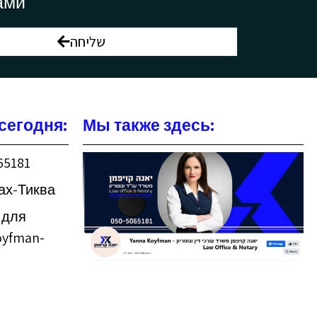
ами
שליחה
сегодня:
Мы также здесь:
65181
ах-Тиква
 для
oyfman-