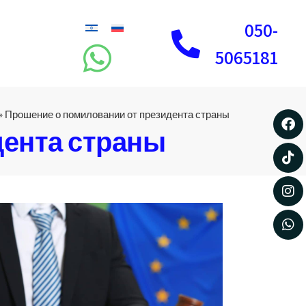
050-
5065181
»
Прошение о помиловании от президента страны
дента страны