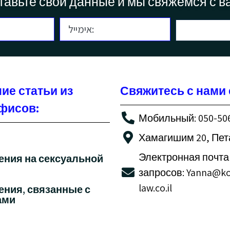
тавьте свои данные и мы свяжемся с в
ие статьи из
Свяжитесь с нами 
фисов:
Мобильный: 050-50
Хамагишим 20, Пет
Электронная почта
ения на сексуальной
запросов: Yanna@k
law.co.il
ения, связанные с
ами