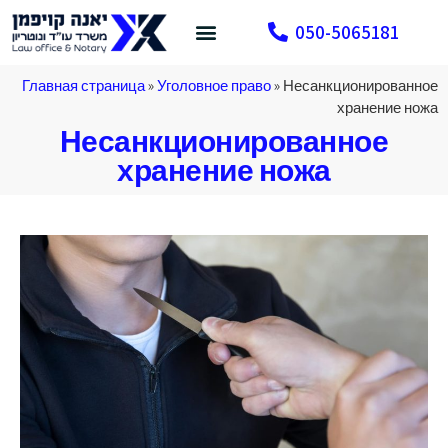
050-5065181
Уголовное право
Нарушение правил дорожного движения
Связаться с нами
Главная страница
»
Уголовное право
»
Несанкционированное
хранение ножа
Несанкционированное
хранение ножа