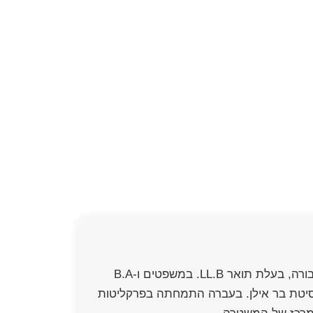
עו"ד ונוטריון יאנה קויפמן הינה בעלת ניסיון של מעל ל-15 שנים בתחום הפלילי ודיני התעבורה, בעלת תואר LL.B. במשפטים ו-B.A
 ציבורי-פלילי מאוניברסיטת בר אילן. בעברה התמחתה בפרקליטות