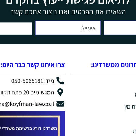
השאירו את הפרטים ואנו ניצור אתכם קשר
ונים ממשרדינו:
צרו איתנו קשר כבר היום:
נייד: 050-5065181
המגשימים 20 פתח תקווה
na@koyfman-law.co.il
ת מין
ת