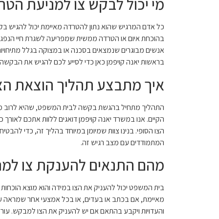
מי יכול לבקש צו למניעת הטר
כל אדם המרגיש שהוא נתון להטרדה מאיימת יכול להגיש בקשה
בהוכחת איום או הטרדה ממשית שמפריעה לשגרת חיי הנפגעים
אנשים מבוגרים שנמצאים בסכנה או במצוקה בגלל מתיחויות 
בראשות יאנה קויפמן כאן כדי לסייע לכם להגיש את הבקשה
איך מתבצע תהליך הוצאת הצ
התהליך מתחיל בהגשת בקשה לבית המשפט, שהיא לרוב מלו
הקיים. אנו במשרד יאנה קויפמן דואגים ללוות אתכם לאור
הצו הסופי. בנינו צוות שמיומן במיוחד בהליך זה, כדי להבטיח
המתמודדים עם מצב רגיש זה.
מהם התנאים להענקת צו למנ
בית המשפט יכול להעניק את הצו במידה והוא מוצא הוכחו
מאיימת, אם בכתב או בעדים, או בכל אמצעי אחר שמראה על
והעדויות ויקבע בהתאם אם יש להעניק את הצו למבקש. עורכת