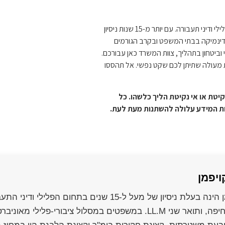
יאנה קויפמן, עורכת דין ונוטריון מוסמכת, מתמחה במשפט פלילי ודיני תעבורה. עם יותר מ-15 שנות ניסיון
דינמיקה בבתי המשפט ובקרב הגורמים
וביטחון בתהליך, צוות המשרד כאן עבורכם.
ות מעולה שתיתן לכם שקט נפשי. אל תהססו
יטת או אי נקיטת הליך כלשהו. כל
ות המידע עלולה להשתנות מעת לעת.
ויפמן
בכלכלה מאוניברסיטת חיפה, ותואר שני LL.M. במשפטים במסלול