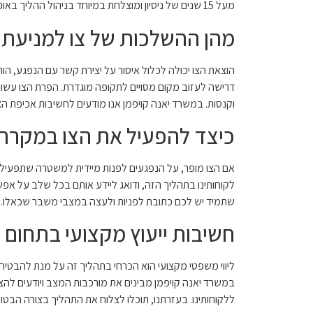
מעל 15 שנים של ניסיון ומוצלחת במיוחד בניהול ההליך באופן שמבטיח את מירב הסיכויים להוצאת הצו.
מהן ההשלכות של צו למניעת
הוצאת הצו יכולה לכלול איסור על יצירת קשר עם הנפגע, הו
דרישה לעזוב מקום מסויים לתקופה מוגדרת. הפרת הצו עשויה
וקנסות. במשרד יאנה קויפמן אנו מודעים לחשיבות אכיפת הצ
כיצד להפעיל את הצו במקרה
אם הצו מופר, על הנפגעים לפנות מיידית למשטרה שתפעיל
לקוחותינו בתהליך הזה, ודואג ליידע אותם בכל שלב על אפש
שתמיד יש לכם כתובת לפניות ולעצה במצבי משבר שכאלו.
חשיבות ייעוץ מקצועי בתחום
ליווי משפטי מקצועי הוא הכרחי בתהליך זה על מנת להבטיח 
במשרד יאנה קויפמן מבינים את מורכבות המצב ויודעים להצ
ללקוחותינו. בעזרתנו, תוכלו לצלוח את התהליך בצורה הבטוח