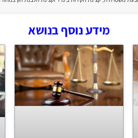
בעת משטרתית, קצינת חקירות בימ"ר וקצינת הלבנת הון במחוז
מידע נוסף בנושא