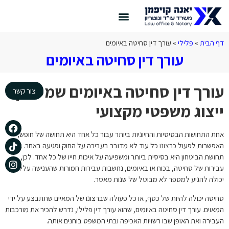
צור קשר
דף הבית
דיני תעבורה
הצלחות המשרד
דף הבית
»
פלילי
»
עורך דין סחיטה באיומים
עורך דין סחיטה באיומים
עורך דין סחיטה באיומים שמספק
צור קשר
ייצוג משפטי מקצועי
אחת התחושות הבסיסיות והחיוניות ביותר עבור כל אחד היא תחושה של חופש,
האפשרות לפעול כרצונו כל עוד לא מדובר בעבירה על החוק ופגיעה באחר. גם
תחושת הביטחון היא בסיסית ביותר ומשפיעה על איכות חייו של כל אחד. לכן,
עבירות של סחיטה, בכוח או באיומים, נחשבות עבירות חמורות שהענישה עליהן
יכולה להגיע למספר לא מבוטל של שנות מאסר.
סחיטה יכולה להיות של כסף, או כל פעולה שברצונו של המאיים שתתבצע על ידי
המאוים. עורך דין סחיטה באיומים, שהוא עורך דין פלילי, נדרש להכיר את מורכבות
העבירה ואת האופן שבו רשויות האכיפה ובתי המשפט בוחנים אותה.