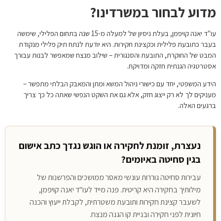
מדוע לבחור במשרדינו?
עו"ד יאנה קויפמן, בעלת ניסיון של למעלה מ-15 שנה בתחום הפלילי, שימשה
בעבר כתובעת פלילית וכקצינת חקירות. היא יודעת לנתח תיק פלילי מנקודת
המבט של החוקרת, התובעת והסנגורית – שילוב מנצח שמאפשר לבנות עבורך
אסטרטגיה הגנתית חזקה ומדויקת.
הידע המשפטי, יחד עם כישורי ניהול המשא ומתן והמאבק הבלתי מתפשר –
מעניקים לך לא רק ייצוג חזק, אלא גם את השקט הנפשי שאתה כל כך צריך
ברגעים האלה.
נעצרת, זומנת לחקירה או הוגש נגדך כתב אישום
בגין סחיטה באיומים?
עבירות סחיטה גוררות עונשי מאסר ממושכים והפרשנות של
מילותיך בחקירה היא קריטית. פנה מייד לעו"ד יאנה קויפמן,
לשעבר קצינת חקירות ותובעת משטרתית, לקבלת ייעוץ והכנה
חיונית לפני חקירה ובניית קו הגנה מנצח.