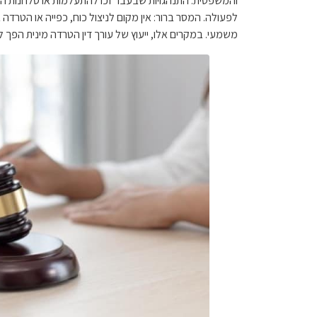
והמשפטית. התנהגויות שבעבר זכו להתעלמות או סלחנות הפכו
לפעולה. המסר ברור: אין מקום לניצול כוח, כפייה או הטרדה 
משמעי. במקרים אלו, ייעוץ של עורך דין הטרדה מינית הפך ל