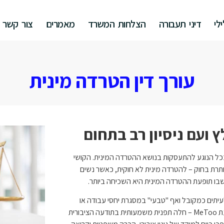
לי
דיני תעבורה
הצלחות המשרד
מאמרים
צור קשר
עורך דין הטרדה מינית
 ועם ניסיון רב בתחום
בכל הנוגע להתעסקות בנושא ההטרדה המינית. הקושי
תרת בחוק – להטרדה מינית לא חוקית, כאשר נשים
שבו תופעת ההטרדה המינית היא השכיחה ביותר.
לעיתים כמקובל ואף "טבעי" במסגרת יחסי עבודה או
חברה. אולם בשנים האחרונות – וביתר שאת מאז עליית תנועת MeToo – חלה תפנית משמעותית בתודעה הציבורית