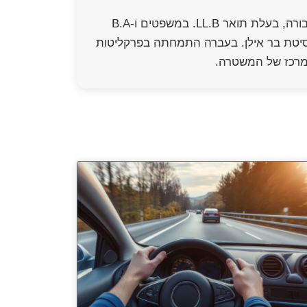
עו"ד ונוטריון יאנה קויפמן הינה בעלת ניסיון של מעל ל-15 שנים בתחום הפלילי ודיני התעבורה, בעלת תואר LL.B. במשפטים ו-B.A
 ציבורי-פלילי מאוניברסיטת בר אילן. בעברה התמחתה בפרקליטות
 מרכז של המשטרה.