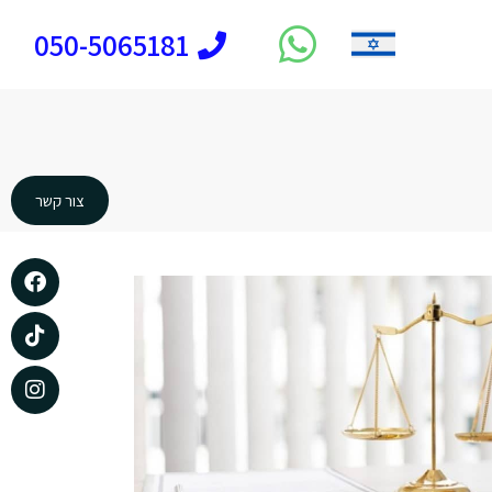
050-5065181
צור קשר