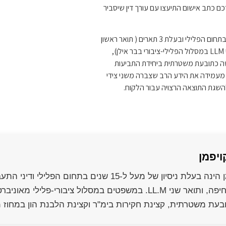
ם כתב אישום התיעצו עם עורך דין שיסביר
עורכת הדין יאנה קויפמן הינה בעלת ניסיון של מעל 15 שנים בתחום הפלילי ובעלת 3 תארים ( תואר ראשון
LLB במשפטים וBA בכלכלה מאוניברסיטת חיפה ותואר שני LLM במסלול הפלילי-ציבורי בבר אילן),
 כתובעת משטרתית ביחידת התביעות
כקצינת חקירות בימ"ר. מאז יציאתה לעצמאות בשנת 2021 מעמידה את הידע הרב שצברה משני צידי
השגת התוצאה הרצויה עבור הלקוח.
ויפמן
בכלכלה מאוניברסיטת חיפה, ותואר שני LL.M. במשפטים במסלול
בעת משטרתית, קצינת חקירות בימ"ר וקצינת הלבנת הון במחוז