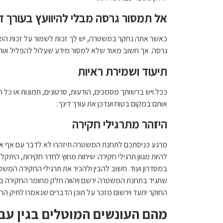
אל תמסור גרסה מבלי להיוועץ בעורך די
כאשר אתה נחקר במשטרה, יש לך זכות לשמור על זכות השתי
גרסה. אך חשוב מאוד שלא למסור מידע שעלול להפליל אותך 
תיעוד ושמירת ראיות
ככל ויש ברשותך מסמכים, הודעות, סרטונים, תמונות או כל 
אותם במקום בטוח ועדכן את עורך דינך.
היזהר מתרגילי חקירה
מרגע כניסתכם לתחנת המשטרה תיזהרו לא לדבר עם אף אח
להיות מגוון תרגילי חקירה: שיחות מחוץ לחדר חקירות, היתק
במסדרון ועוד. חשוב להבין ולהכיר את תרגילי החקירה המשט
שתגיד בתחנת המשטרה ירשם ויהווה חלק מחומר החקירה בת
החוקר יתעד וירשום מזכר על תוכן הדברים שנאמרו לתיק החק
מהם העונשים המוטלים בגין עבי