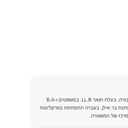
עו"ד ונוטריון יאנה קויפמן הינה בעלת ניסיון של מעל ל-15 שנים בתחום הפלילי ודיני התעבורה, בעלת תואר LL.B. במשפטים ו-B.A
 ציבורי-פלילי מאוניברסיטת בר אילן. בעברה התמחתה בפרקליטות
 מרכז של המשטרה.