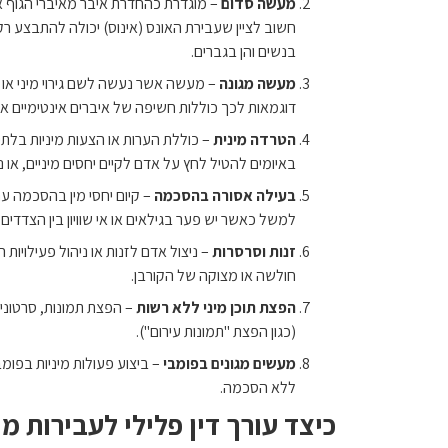
מעשה סדום
– מוגדרת כהחדרת איבר מאיברי הגוף 
חשוב לציין שעבירת האונס (אינוס) יכולה להתבצע ר
בנשים והן בגברים.
מעשה מגונה
– מעשה אשר נעשה לשם גירוי מיני או ב
דוגמאות לכך כוללות חשיפה של איברים אינטימיים או 
הטרדה מינית
– כוללת הערות או הצעות מיניות בלתי 
באיומים להטיל לחץ על אדם לקיים יחסים מיניים, או נ
בעילה אסורה בהסכמה
– קיום יחסי מין בהסכמה עם
למשל כאשר יש פער בגילאים או אי שוויון בין הצדדים.
זנות וסרסרות
– ניצול אדם לזנות או ניהול פעילויות
חולשה או מצוקה של הקורבן.
הפצת תוכן מיני ללא רשות
– הפצת תמונות, סרטונים
(כגון הפצת "תמונות עירום").
מעשים מגונים בפומבי
– ביצוע פעולות מיניות בפומב
ללא הסכמה.
כיצד עורך דין פלילי לעבירות מין