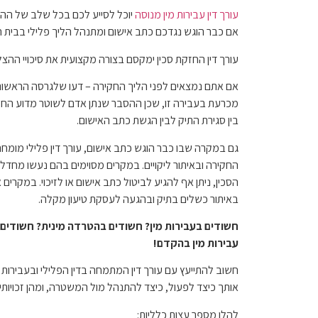
עורך דין עבירות מין מנוסה
יוכל לסייע לכם בכל שלב של ההליך 
אם כבר הוגש נגדכם כתב אישום ומתנהל הליך פלילי בבית
עורך דין החזקת סכין ימקסם בצורה מקצועית את סיכויי הה
אם אתם נמצאים לפני הליך החקירה – דעו שלגרסה הראשו
מכרעת בעבירה זו, שכן ההסבר שנתן אדם לשוטר מדוע החזיק
בין סגירת התיק לבין הגשת כתב האישום.
גם במקרה שבו כבר הוגש כתב אישום, עורך דין פלילי מומחה
החקירה ובאיתור ליקויים. במקרים מסוימים בהם נעשו מחדלי 
הסכין, ניתן אף להגיע לביטול כתב אישום או לזיכוי. במקרים א
באיתור כשלים בתיק ובהגעה לעסקת טיעון מקלה.
חשודים בעבירות מין? חשודים בהטרדה מינית? חשודים ב
עבירות מין בהקדם!
חשוב להתייעץ עם עורך דין המתמחה בדין הפלילי ובעבירות מ
אותך כיצד לפעול, כיצד להתנהל מול המשטרה, ומהן זכויותיך
להלן מספר עצות כלליות: