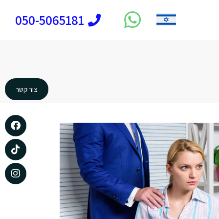
050-5065181
צור קשר