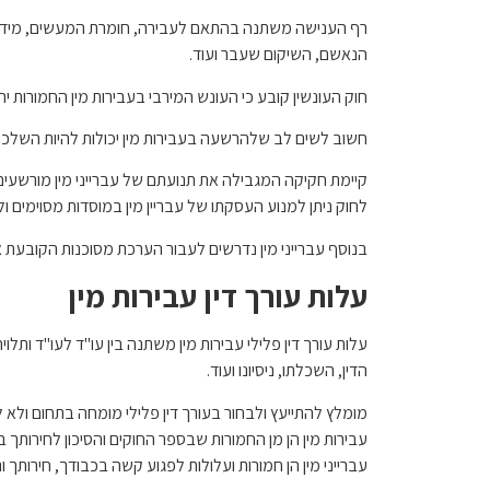
רף הענישה משתנה בהתאם לעבירה, חומרת המעשים, מידת ה
הנאשם, השיקום שעבר ועוד.
חוק העונשין קובע כי העונש המירבי בעבירות מין החמורות יהיה עד 20 שנו
חשוב לשים לב שלהרשעה בעבירות מין יכולות להיות השלכות
קיימת חקיקה המגבילה את תנועתם של עברייני מין מורשעי
לחוק ניתן למנוע העסקתו של עבריין מין במוסדות מסוימים 
בנוסף עברייני מין נדרשים לעבור הערכת מסוכנות הקובעת א
עלות עורך דין עבירות מין
עלות עורך דין פלילי עבירות מין משתנה בין עו"ד לעו"ד ותלויה
הדין, השכלתו, ניסיונו ועוד.
מומלץ להתייעץ ולבחור בעורך דין פלילי מומחה בתחום ולא 
עבירות מין הן מן החמורות שבספר החוקים והסיכון לחירותך
עברייני מין הן חמורות ועלולות לפגוע קשה בכבודך, חירותך ו