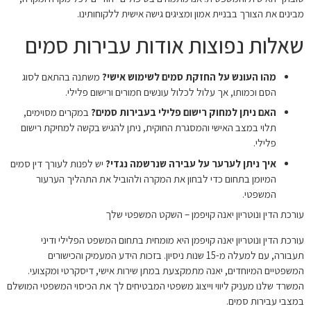
מבינים את הצורך בבניית אמון ומציגים גישה אישית ללקוחותינו.
שאלות נפוצות אודות עבירות סמים
מהו העונש על החזקת סמים לשימוש אישי?
משתנה בהתאם לסוג
הסם וכמותו, אך עלול לכלול עונשים חמורים ורישום פלילי.
האם ניתן למחוק רישום פלילי בעבירות סמים?
במקרים מסוימים,
תלוי במצב האישי והמסגרת החוקית, ניתן להגיש בקשה למחיקת רישום
פלילי.
איך ניתן לערער על עבירה שנרשמה נגדי?
יש לפנות לעורך דין סמים
המיומן בתחום כדי לבחון את המקרה ולהוביל את התהליך הערעור
המשפטי.
עורכת הדין ונוטריון יאנה קויפמן – השקט המשפטי שלך
עורכת הדין ונוטריון יאנה קויפמן היא מומחית בתחום המשפט הפלילי ודיני
תעבורה, עם למעלה מ-15 שנות ניסיון. בזכות הידע המעמיק והכישורים
המשפטיים המיוחדים, יאנה מתמקצעת במתן שירות אישי, דיסקרטי ומקצועי.
המשרד שלנו מעניק ליווי וייצוג משפטי המבטיחים לך את הכיסוי המשפטי המושלם
במצבי עבירות סמים.