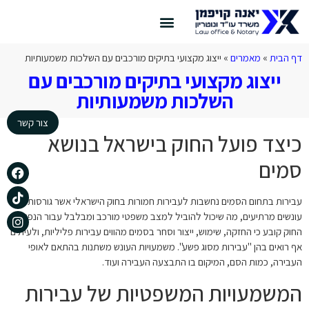
צור קשר
דף הבית
דיני תעבורה
הצלחות המשרד
דף הבית
»
מאמרים
»
ייצוג מקצועי בתיקים מורכבים עם השלכות משמעותיות
ייצוג מקצועי בתיקים מורכבים עם
השלכות משמעותיות
צור קשר
כיצד פועל החוק בישראל בנושא
סמים
עבירות בתחום הסמים נחשבות לעבירות חמורות בחוק הישראלי אשר גורסות
עונשים מרתיעים, מה שיכול להוביל למצב משפטי מורכב ומבלבל עבור הנפגעים.
החוק קובע כי החזקה, שימוש, ייצור וסחר בסמים מהווים עבירות פליליות, ולעיתים
אף רואים בהן "עבירות מסוג פשע". משמעויות העונש משתנות בהתאם לאופי
העבירה, כמות הסם, המיקום בו התבצעה העבירה ועוד.
המשמעויות המשפטיות של עבירות