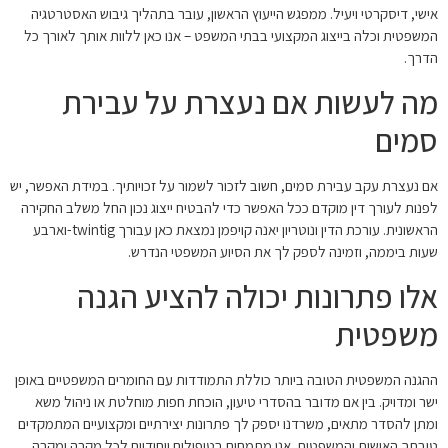
אישי, דיסקרטי ויעיל. ממפגש הייעוץ הראשון, עובר בתהליך גיבוש האסטרטגיה
המשפטית וכלה בייצוג המקצועי בבתי המשפט – אנו כאן ללוות אותך לאורך כל
הדרך.
מה לעשות אם נעצרת על עבירת
סמים
אם נעצרת עקב עבירת סמים, חשוב לזכור לשמור על זכויותיך. במידת האפשר, יש
לפנות לעורך דין מוקדם ככל האפשר כדי להבטיח ייצוג נכון החל משלב החקירה
הראשונית. עורכת הדין ונוטריון יאנה קויפמן נמצאת כאן עבורך twintig-וארבע
שעות ביממה, וזמינה לספק לך את הסיוע המשפטי הנדרש.
אלו פתרונות יכולה להציע הגנה
משפטית
ההגנה המשפטית הטובה ביותר כוללת התמודדות עם החומרים המשפטיים באופן
ישר ומדויק. בין אם מדובר בהסדרי טיעון, הוכחת חפות מוחלטת או ניהול משא
ומתן להסדר מתאים, משרדנו יספק לך פתרונות יצירתיים ומקצועיים המתמקדים
טובתך האישית והמשפטית. אנו מתמחים בטיפולים ייחודיים לכל מקרה ומקרה,