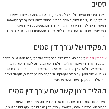
סמים
חשדות ועבירות סמים יכולים לכלול מעצר, חיפוש והאשמה באשמות רציניות.
האשמות אלו עלולות להותיר אותך בחשש ובחוסר ודאות לגבי עתידך המשפטי
והאישי. בנוסף לכך, החשש מתדמית ציבורית וההשפעה על חייך האישיים
והמקצועיים מהווים גם הם רכיבים בלתי נפרדים מההתמודדות עם עבירות מסוג
זה.
תפקידו של עורך דין סמים
עורך דין סמים
מומחה הוא הכלי שלך להתמודד מול המערכת המשפטית בצורה
המיטבית. עורך דין מיומן ידע לאסוף ולנתח את העובדות, להעריך את החומר
המשפטי שלך ולהציע לך את האסטרטגיה המשפטית הטובה ביותר. עורכת הדין
ונוטריון יאנה קויפמן, עם הבנה מעמיקה של התהליכים המשפטיים, תעמוד לצדך
בכל שלב ותספק לך מענה אישי ומקצועי.
תהליך כינון קשר עם עורך דין סמים
כאשר את/ה מתמודד/ת עם עבירת סמים או חשדות, פנייה לעו"ד המתמחה
בתחום היא הכרחית. אנחנו, במשרד עורכת הדין יאנה קויפמן, מעניקים לך שירות