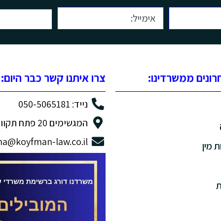
ונים ממשרדינו:
צרו איתנו קשר כבר היום:
נייד: 050-5065181
המגשימים 20 פתח תקווה
na@koyfman-law.co.il
ת מין
ת