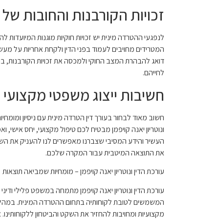
זכויות הקורבנות והחובות של
לנפגעי ההטרדה מינית יש זכויות חוקיות מוגנות המיועדות להב
המטרידים מחויבים לעמוד בפני הדין ולקחת אחריות על מעשיה
דואג להבהרת המצב החוקי ולמכסה את זכויות הקורבנות, ב
לחייהם.
חשיבות ייצוג משפטי מקצועי
חשוב מאוד לבחור בעורך דין הטרדה מינית עם ניסיון ומומחי
ונוטריון יאנה קויפמן מבטיח לכם טיפול מקצועי, יחס אישי, ו
העשיר והידע המסיבי שצברנו מאפשרים לנו להעניק את הש
את התוצאה המיטבית עבור המקרה שלכם.
עורכת הדין ונוטריון יאנה קויפמן – מומחיות שמביאה תוצאות
עורכת הדין ונוטריון יאנה קויפמן מתמחה במשפט פלילי ודיני
המשמשים לטובת לקוחותיה בתחום ההטרדה המינית. במהלך
מקצועיות ומחויבות להחזיר את השקט והביטחון ללקוחותינו. 