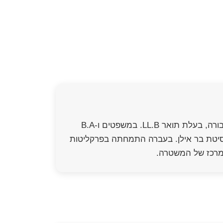
עו"ד ונוטריון יאנה קויפמן הינה בעלת ניסיון של מעל ל-15 שנים בתחום הפלילי ודיני התעבורה, בעלת תואר LL.B. במשפטים ו-B.A
 ציבורי-פלילי מאוניברסיטת בר אילן. בעברה התמחתה בפרקליטות
 מרכז של המשטרה.