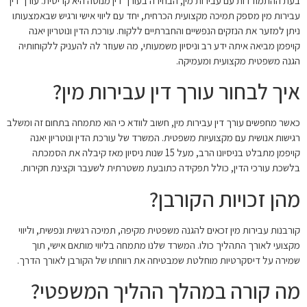
בעת ההתמודדות עם עבירות מין, הבחירה בעורך דין מנוסה היא קריטית. עורך דין
עבירות מין מספק תמיכה מקצועית הכרחית, יחד עם ליווי אישי ורגיש שבאמצעותו
ניתן למזער את הנזקים הנפשיים והחברתיים ללקוח. עורכת הדין ונוטריון יאנה
קויפמן מביאה איתה ידע רב וניסיון משמעותי, מה שעוזר לה להעניק ללקוחותיה
הגנה משפטית מקצועית ומעמיקה.
איך לבחור עורך דין עבירות מין?
כאשר מחפשים עורך דין עבירות מין, חשוב לוודא כי הוא מתמחה בתחום זה ומשלב
רגישות אנושית עם מקצועיות משפטית. המשרד של עורכת הדין ונוטריון יאנה
קויפמן מתבלט בניסיונו הרב, מעל 15 שנות ניסיון מאז קיבלה את הסמכתה
בלשכת עורכי הדין, כולל תפקידה כתובעת משטרתית לשעבר וקצינת חקירות.
מהן זכויות הקורבן?
קורבנות עבירות מין זכאים להגנה משפטית מקיפה, תמיכה רגשית ונפשית, וליווי
מקצועי לאורך התהליך כולו. המשרד שלנו מתמחה בליווי מותאם אישי, תוך
שמירה על דיסקרטיות מוחלטת שמבטיחה את רווחתו של הקורבן לאורך הדרך.
מה קורה במהלך ההליך המשפטי?