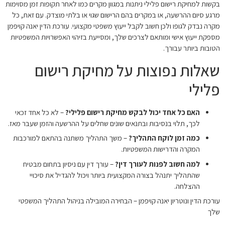
בקשות למחיקת רישום פלילי ניתנות במגוון מקרים כמו לאחר תקופות זמן מסוימות
מרגע סיום ההרשעה, או במקרים בהם הרישום שגוי או בלתי מוצדק. עם זאת, כל
מקרה נבדק לגופו ולכן חשוב לקבל ייעוץ משפטי מקצועי. עורכת הדין יאנה קויפמן
מספקת ייעוץ אישי ומותאם לצרכים שלך, ומסייעת בזיהוי האפשרויות המשפטיות
הטובות ביותר עבורך.
שאלות נפוצות על מחיקת רישום
פלילי
האם כל אחד יכול לבקש מחיקת רישום פלילי?
– לא כל אחד זכאי
לכך, תלוי בנסיבות ובתנאים שונים שחלים על ההרשעה והזמן שעבר מאז.
כמה זמן לוקח התהליך?
– משך התהליך משתנה בהתאם למורכבות
המקרה והדרישות המשפטיות.
למה חשוב לפנות לעורך דין?
– עורך דין עם ניסיון בתחום מבטיח
שהתהליך יתנהל בצורה המקצועית ביותר ויכול להגדיל את סיכויי
ההצלחה.
עורכת הדין ונוטריון יאנה קויפמן – הבחירה המובילה בניהול התהליך המשפטי
שלך